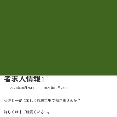
コ
ナ
有限会社協同回収
ン
ビ
テ
ゲ
ン
ー
ツ
シ
お知らせ
へ
ョ
ス
ン
キ
に
ッ
移
プ
動
HOME
お知らせ
マルータ11月号に掲載『障がい者求人情報』
マルータ11月号に掲載『障がい
者求人情報』
最
2021年10月26日
2021年10月26日
終
更
私達と一緒に楽しく丸亀工場で働きませんか？
新
日
時
詳しくは↓ご確認ください。
: