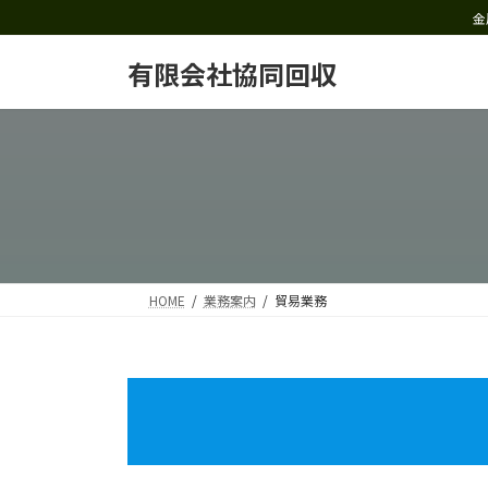
コ
ナ
金
ン
ビ
テ
ゲ
有限会社協同回収
ン
ー
ツ
シ
へ
ョ
ス
ン
キ
に
ッ
移
プ
動
HOME
業務案内
貿易業務