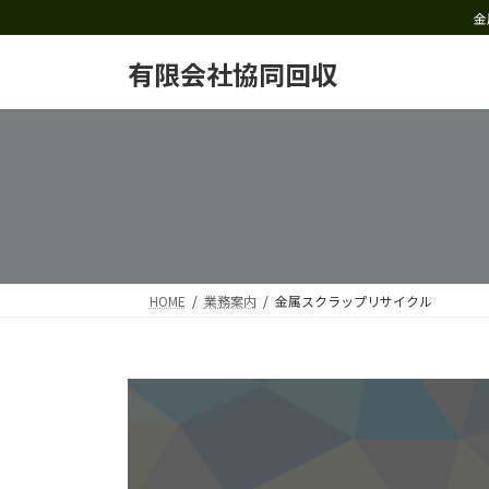
コ
ナ
金
ン
ビ
テ
ゲ
有限会社協同回収
ン
ー
ツ
シ
へ
ョ
ス
ン
キ
に
ッ
移
プ
動
HOME
業務案内
金属スクラップリサイクル