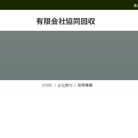
コ
ナ
金
ン
ビ
テ
ゲ
有限会社協同回収
ン
ー
ツ
シ
へ
ョ
ス
ン
キ
に
ッ
移
プ
動
HOME
会社案内
採用情報