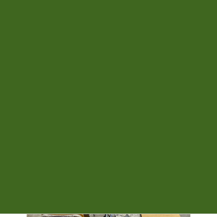
コ
ナ
有限会社協同回収
ン
ビ
テ
ゲ
ン
ー
ツ
シ
お知らせ
へ
ョ
ス
ン
キ
に
ッ
移
プ
動
HOME
お知らせ
懐かしいモノを100％リサイクル
懐かしいモノを100％リサイクル
最
2022年4月28日
2022年5月1日
終
更
新
日
時
: